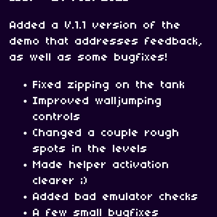
Added a V.1.1 version of the
demo that addresses feedback,
as well as some bugfixes!
Fixed zipping on the tank
Improved walljumping
controls
Changed a couple rough
spots in the levels
Made helper activation
clearer ;)
Added bad emulator checks
A few small bugfixes