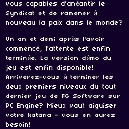
vous capables d'anéantir le
Syndicat et de ramener à
nouveau la paix dans le monde?
Un an et demi après l'avoir
commencé, l'attente est enfin
terminée. La version démo du
jeu est enfin disponible!
Arriverez-vous à terminer les
deux premiers niveaux du tout
dernier jeu de FG Software sur
PC Engine? Mieux vaut aiguiser
votre katana - vous en aurez
besoin!