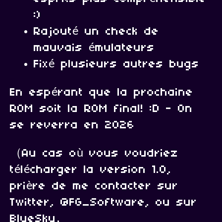
:)
Rajouté un check de
mauvais émulateurs
Fixé plusieurs autres bugs
En espérant que la prochaine
ROM soit la ROM final! :D - On
se reverra en 2026
（Au cas où vous voudriez
télécharger la version 1.0,
prière de me contacter sur
Twitter, @FG_Software, ou sur
BlueSky,