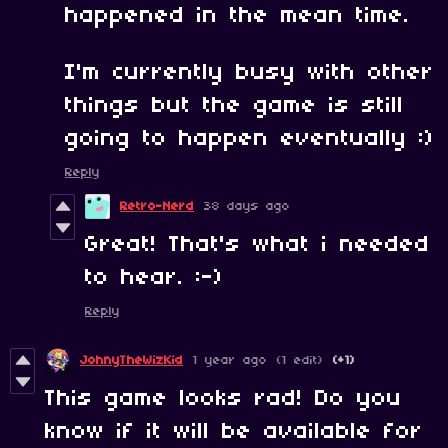
happened in the mean time.
I'm currently busy with other
things but the game is still
going to happen eventually :)
Reply
Retro-Nerd
38 days ago
Great! That's what i needed
to hear. :-)
Reply
JohnyTheWizKid
1 year ago
(1 edit)
(+1)
This game looks rad! Do you
know if it will be available for