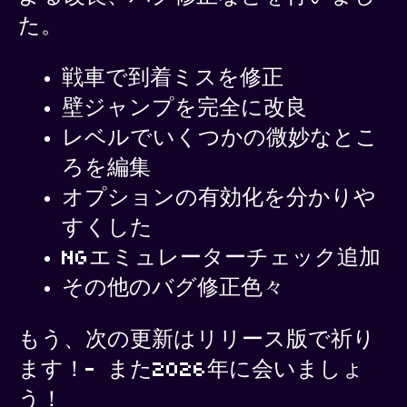
た。
戦車で到着ミスを修正
壁ジャンプを完全に改良
レベルでいくつかの微妙なとこ
ろを編集
オプションの有効化を分かりや
すくした
NGエミュレーターチェック追加
その他のバグ修正色々
もう、次の更新はリリース版で祈り
ます！- また2026年に会いましょ
う！