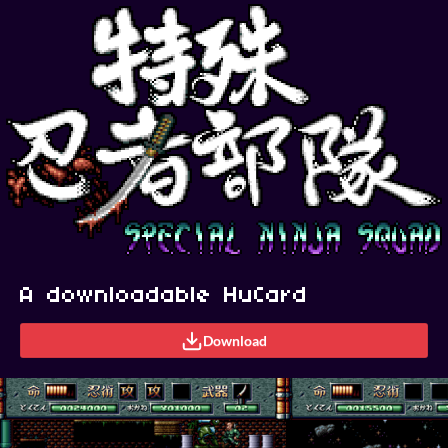
A downloadable HuCard
Download