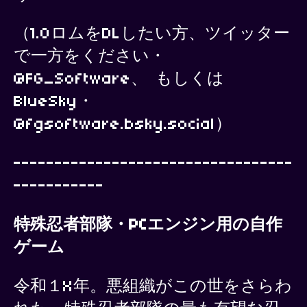
（1.0ロムをDLしたい方、ツイッター
で一方をください・
@FG_Software、 もしくは
BlueSky・
@fgsoftware.bsky.social）
----------------------------------
-----------
特殊忍者部隊・PCエンジン用の自作
ゲーム
令和１X年。悪組織がこの世をさらわ