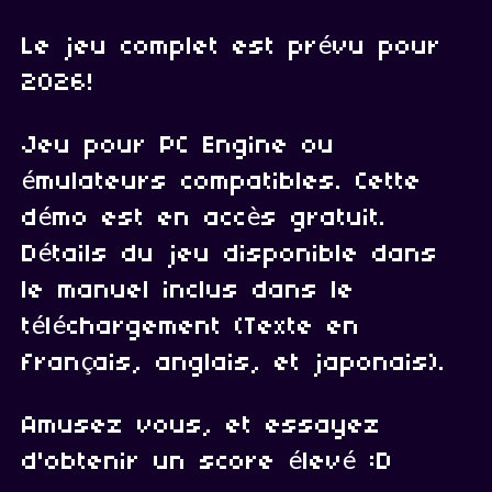
Le jeu complet est prévu pour
2026!
Jeu pour PC Engine ou
émulateurs compatibles. Cette
démo est en accès gratuit.
Détails du jeu disponible dans
le manuel inclus dans le
téléchargement (Texte en
français, anglais, et japonais).
Amusez vous, et essayez
d'obtenir un score élevé :D