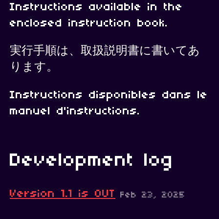
Instructions available in the
enclosed instruction book.
実行手順は、取扱説明書に書いてあ
ります。
Instructions disponibles dans le
manuel d'instructions.
Development log
Version 1.1 is OUT
Feb 23, 2025