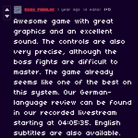
Radio PARALAX
1 year ago
(4 edits)
(+1)
Awesome game with great
graphics and an excellent
sound. The controls are also
very precise, although
the
boss fights are difficult to
master.
The game already
seems like one of the best on
this system.
Our German-
language review can be found
in our recorded livestream
starting at 04:05:35. English
subtitles are also available.