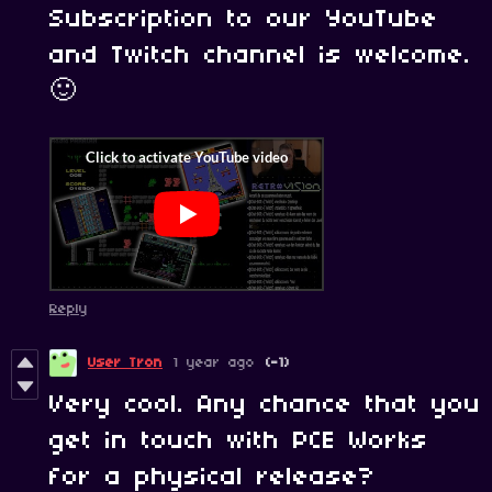
Subscription to our YouTube
and Twitch channel is welcome.
🙂
Reply
User Tron
1 year ago
(-1)
Very cool. Any chance that you
get in touch with PCE Works
for a physical release?