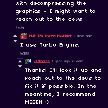
with decompressing the
graphics - I might want to
reach out to the devs
Reply
8&16 Bits Marvel Machines
1 year ago
I use Turbo Engine.
Reply
Vectrex28
1 year ago
(1 edit)
Thanks! I'll look it up and
reach out to the devs to
fix it if possible. In the
meantime, I recommend
MESEN :)