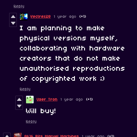
Reply
Vectrex28
1 year ago
(+1)
I am planning to make
physical versions myself,
collaborating with hardware
creators that do not make
unauthorised reproductions
of copyrighted work ;)
Reply
User Tron
1 year ago
(+1)
Will buy!
Reply
8&16 Bits Marvel Machines
1 year ago
(+1)