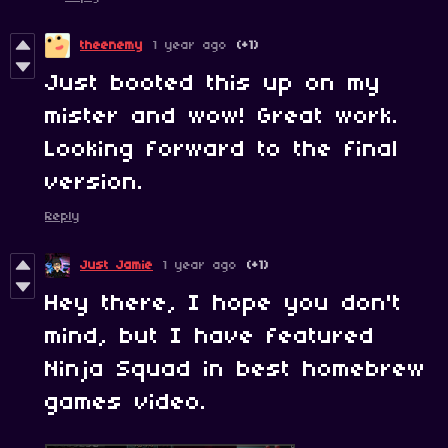
theenemy
1 year ago
(+1)
Just booted this up on my
mister and wow! Great work.
Looking forward to the final
version.
Reply
Just Jamie
1 year ago
(+1)
Hey there, I hope you don't
mind, but I have featured
Ninja Squad in best homebrew
games video.