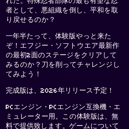
れた。特殊忍者部隊の最も有望な忍
者として、悪組織を倒し、平和を取
り戻せるのか？
一年半たって、体験版やっと来た
ぞ！エフジー・ソフトウエア最新作
の最初2面のステージをクリアして
みるのか？刀を削ってチャレンジし
てみよう！
完成版は、2026年リリース予定！
PCエンジン・PCエンジン互換機・エ
ミュレーター用。この体験版は、無
料で提供致します。ゲームについて