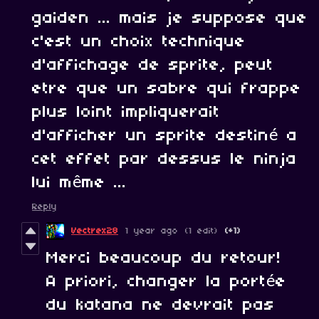
gaiden ... mais je suppose que
c'est un choix technique
d'affichage de sprite, peut
etre que un sabre qui frappe
plus loint impliquerait
d'afficher un sprite destiné a
cet effet par dessus le ninja
lui même ...
Reply
Vectrex28
1 year ago
(1 edit)
(+1)
Merci beaucoup du retour!
A priori, changer la portée
du katana ne devrait pas