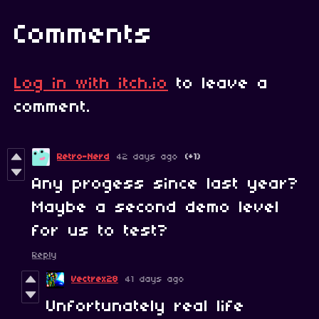
Comments
Log in with itch.io
to leave a
comment.
Retro-Nerd
42 days ago
(+1)
Any progess since last year?
Maybe a second demo level
for us to test?
Reply
Vectrex28
41 days ago
Unfortunately real life