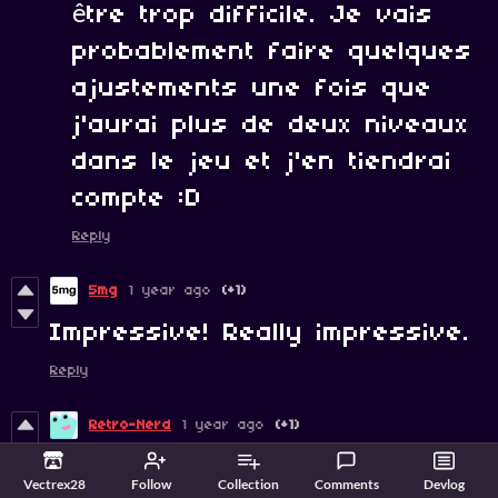
être trop difficile. Je vais
probablement faire quelques
ajustements une fois que
j'aurai plus de deux niveaux
dans le jeu et j'en tiendrai
compte :D
Reply
5mg
1 year ago
(+1)
Impressive! Really impressive.
Reply
Retro-Nerd
1 year ago
(+1)
Wow. What a great demo.
Vectrex28
Follow
Collection
Comments
Devlog