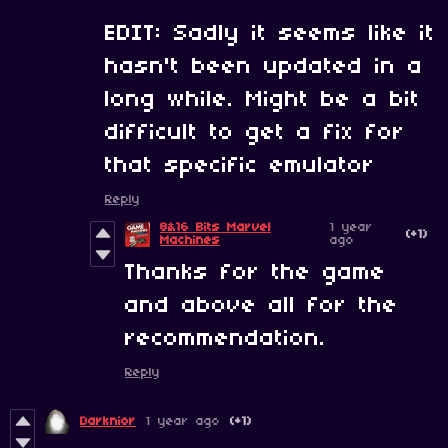
EDIT: Sadly it seems like it
hasn't been updated in a
long while. Might be a bit
difficult to get a fix for
that specific emulator
Reply
8&16 Bits Marvel
1 year
(+1)
Machines
ago
Thanks for the game
and above all for the
recommendation.
Reply
Darknior
1 year ago
(+1)