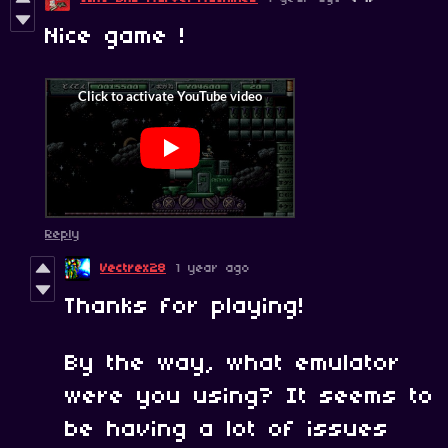
Nice game !
Reply
Vectrex28
1 year ago
Thanks for playing!
By the way, what emulator
were you using? It seems to
be having a lot of issues