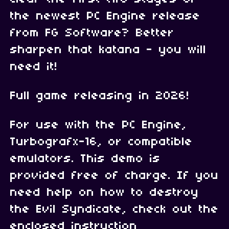
the newest PC Engine release
from FG Software? Better
sharpen that katana - you will
need it!
Full game releasing in 2026!
For use with the PC Engine,
Turbografx-16, or compatible
emulators. This demo is
provided free of charge. If you
need help on how to destroy
the Evil Syndicate, check out the
enclosed instruction