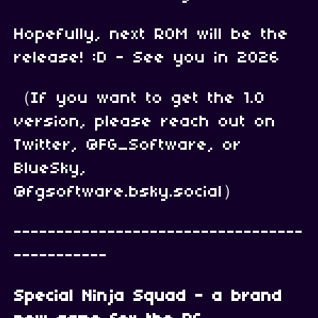
Hopefully, next ROM will be the
release! :D - See you in 2026
（If you want to get the 1.0
version, please reach out on
Twitter, @FG_Software, or
BlueSky,
@fgsoftware.bsky.social）
----------------------------------
-----------
Special Ninja Squad - a brand