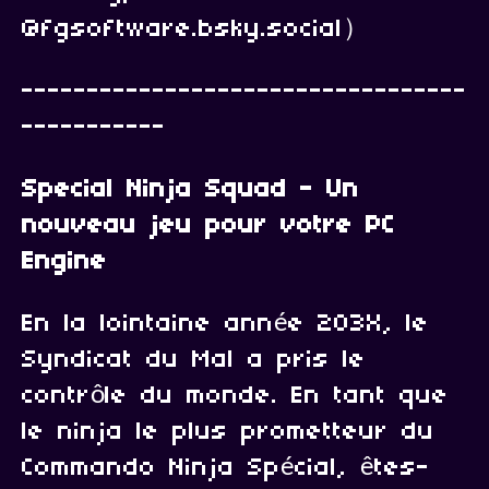
@fgsoftware.bsky.social）
----------------------------------
-----------
Special Ninja Squad - Un
nouveau jeu pour votre PC
Engine
En la lointaine année 203X, le
Syndicat du Mal a pris le
contrôle du monde. En tant que
le ninja le plus prometteur du
Commando Ninja Spécial, êtes-