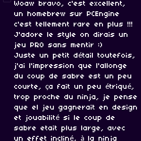
Woaw bravo, c'est excellent,
un homebrew sur PCEngine
c'est tellement rare en plus !!!
J'adore le style on dirais un
jeu PRO sans mentir :)
Juste un petit détail toutefois,
j'ai l'impression que l'allonge
du coup de sabre est un peu
courte, ça fait un peu étriqué,
trop proche du ninja, je pense
que el jeu gagnerait en design
et jouabilité si le coup de
sabre etait plus large, avec
un effet incliné, à la ninja