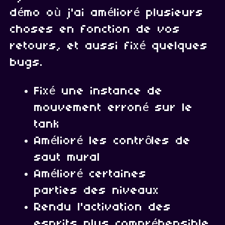
démo où j'ai amélioré plusieurs
choses en fonction de vos
retours, et aussi fixé quelques
bugs.
Fixé une instance de
mouvement erroné sur le
tank
Amélioré les contrôles de
saut mural
Amélioré certaines
parties des niveaux
Rendu l'activation des
esprits plus compréhensible