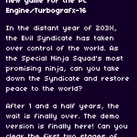
new game for the PC
Engine/Turbografx-16
In the distant year of 203X,
the Evil Syndicate has taken
over control of the world. As
the Special Ninja Squad's most
promising ninja, can you take
down the Syndicate and restore
peace to the world?
After 1 and a half years, the
wait is finally over. The demo
version is finally here! Can you
clear the first two stages of