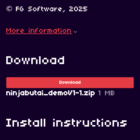
© FG Software, 2025
More information
Download
Download
ninjabutai_demoV1-1.zip
1 MB
Install instructions